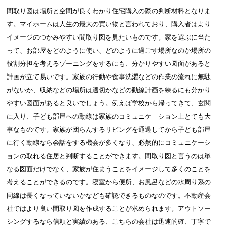
間取り図は場所と空間が良くわかり住宅購入の際の判断材料となりま
す。マイホームは人生の最大の買い物と言われており、購入者はより
イメージのつかみやすい間取り図を見たいものです。家を選ぶに当た
って、お部屋をどのように使い、どのように過ごす場所なのか場所の
役割分担を考えるゾーニングをするにも、分かりやすい図面があると
計画が立て易いです。家族の行動や食事洗濯などの作業の流れに無駄
がないか、収納などの場所は適切かなどの動線計画を練るにも分かり
やすい図面があると良いでしょう。例えば学校から帰ってきて、玄関
に入り、子ども部屋への動線は家族のコミュニケ―ション上とても大
事なものです。家族が団らんするリビングを通過してから子ども部屋
に行く動線なら会話をする機会が多くなり、必然的にコミュニケーシ
ョンの取れる住居と判断することができます。間取り図と言うのは単
なる図面だけでなく、家族が住まうことをイメージして多くのことを
考えることができるのです。寝室から便所、お風呂などの水周り系の
同線は長くなっていないかなども確認できるものなのです。不動産会
社ではより良い間取り図を作成することが求められます。アウトソー
シングするなら信頼と実績のある、こちらの会社は迅速的確、丁寧で